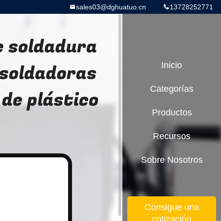
sales03@dghuatuo.cn
13728252771
e soldadura
 soldadoras
Inicio
Categorías
 de plástico
Productos
Recursos
Sobre Nosotros
Consigue una
cotización