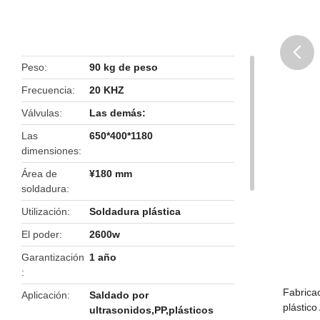
Peso
90 kg de peso
butto
Frecuencia
20 KHZ
Válvulas
Las demás:
Las
650*400*1180
dimensiones
Área de
¥180 mm
soldadura
Utilización
Soldadura plástica
El poder
2600w
Garantización
1 año
Fabrica
Aplicación
Saldado por
plástic
ultrasonidos,PP,plásticos